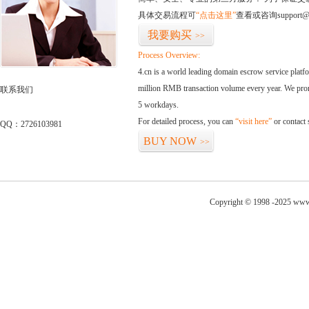
具体交易流程可
“点击这里”
查看或咨询support@
我要购买
>>
Process Overview:
4.cn is a world leading domain escrow service plat
million RMB transaction volume every year. We promi
联系我们
5 workdays.
For detailed process, you can
“visit here”
or contact
QQ：2726103981
BUY NOW
>>
Copyright © 1998 -2025 www.