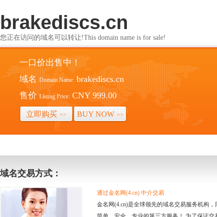
brakediscs.cn
您正在访问的域名可以转让!This domain name is for sale!
一口价出售中！
域名
brakediscs.cn
Domain Name:
售价
CNY 999.00
Listing Price:
立即购买
BUY NOW
>>
>>
域名交易方式：
通过金名网(4.cn) 中介交易
金名网(4.cn)是全球领先的域名交易服务机
简单、安全、专业的第三方服务！ 为了保证交